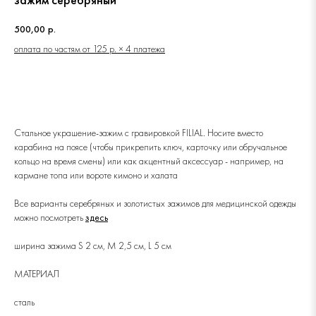
500,00
р.
оплата по частям от 125 р. × 4 платежа
КУПИТЬ
Стальное украшение-зажим с гравировкой FILIAL. Носите вместо
карабина на поясе (чтобы прикрепить ключ, карточку или обручальное
кольцо на время смены) или как акцентный аксессуар - например, на
кармане топа или вороте кимоно и халата
Все варианты серебряных и золотистых зажимов для медицинской одежды
можно посмотреть
здесь
ширина зажима S 2 см, M 2,5 см, L 5 см
МАТЕРИАЛ
сталь