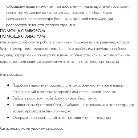
Обращаем ваше внимание: при добавлении индивидуальной гравировки,
поскольку мы делаем ее лично для вас, возврат или обмен будет
невозможен. На аксессуары без индивидуальной кастомизации
распространяется стандартная гарантия
ПОМОЩЬ С ВЫБОРОМ
ПОМОЩЬ С ВЫБОРОМ
Мы знаем особенности работы в клинике и поможем найти решение, которое
будет комфортным именно для вас. Если вам необходима помощь в подборе
модели, определении размера по вашим параметрам или вы хотите уточнить
детали кастомизации до оформления заказа — наша команда на связи
Мы поможем:
Подобрать идеальный размер с учетом особенностей кроя и ваших
предпочтений в посадке (оверсайз или классическая посадка)
Выбрать ростовку, чтобы брюки сидели безупречно
Стилизовать образ: подобрать комбинацию оттенков или аксессуары для
вашего профессионального имиджа
Оформить корпоративный заказ для клиники или команды
Свяжитесь с нами удобным способом: