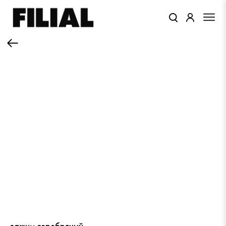
КАТАЛОГ
ОДЕЖДА
КОЛЛЕКЦИИ
ЦВЕТА
ПОДАРОЧНЫЙ СЕРТИФИКАТ
зажим серебряный