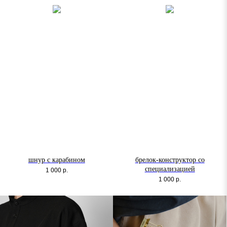
шнур с карабином
брелок-конструктор со
специализацией
1 000
р.
1 000
р.