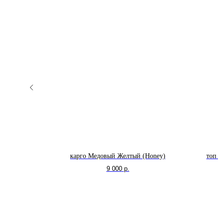
аном Неви
карго Медовый Желтый (Honey)
топ
9 000
р.