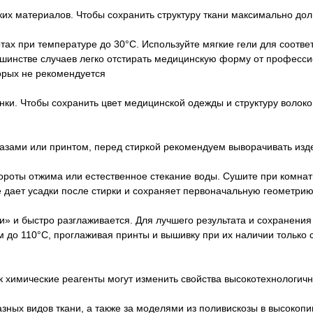
их материалов. Чтобы сохранить структуру ткани максимально до
ах при температуре до 30°C. Используйте мягкие гели для соотв
ьшинстве случаев легко отстирать медицинскую форму от професси
орых не рекомендуется
ки. Чтобы сохранить цвет медицинской одежды и структуру волокон
азами или принтом, перед стиркой рекомендуем выворачивать изд
ты отжима или естественное стекание воды. Сушите при комнатн
не дает усадки после стирки и сохраняет первоначальную геометрию
ти» и быстро разглаживается. Для лучшего результата и сохранен
 до 110°C, проглаживая принты и вышивку при их наличии только 
 химические реагенты могут изменить свойства высокотехнологичн
зных видов ткани, а также за моделями из поливискозы в высокопи