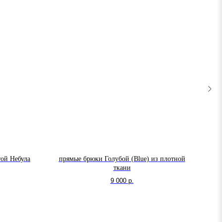
той Небула
прямые брюки Голубой (Blue) из плотной
к
ткани
9 000
р.