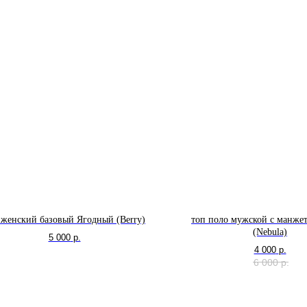
 женский базовый Ягодный (Berry)
топ поло мужской с манже
(Nebula)
5 000
р.
4 000
р.
6 000
р.