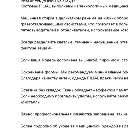
РЕКОМЕНДАЦИИ ПО УХОДУ
Костюмы FILIAL выполнены из технологичных медицинск
Машинная стирка в деликатном режиме на низких оборот
грязеотталкивающими свойствами, что позволяет в бол
пятновыводителей и отбеливателей, использование кот
Всегда разделяйте светлые, темные и насыщенные оттен
фактуре вещами
Если ваша модель дополнена вышивкой, пирсингом, стр
Сохранение формы. Мы рекомендуем минимальные оборо
Благодаря качеству нитей, одежда FILIAL практически 
Эстетика без складок. Ткань обладает «эффектом памя
Если необходимо прогладить утюгом, используйте режим
кристаллы
Важно: профессиональная химчистка запрещена, так как
Более подробно об уходе за медицинской одеждой из ра