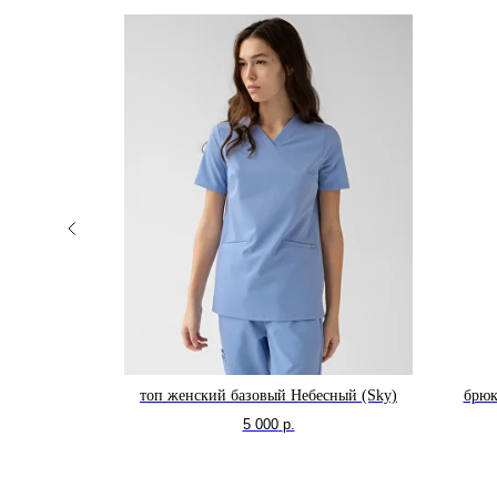
олоску
топ женский базовый Небесный (Sky)
брюк
5 000
р.