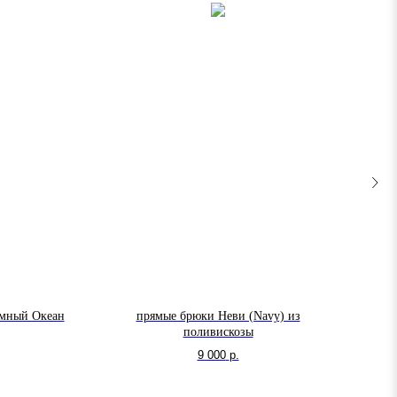
емный Океан
прямые брюки Неви (Navy) из
футб
поливискозы
9 000
р.