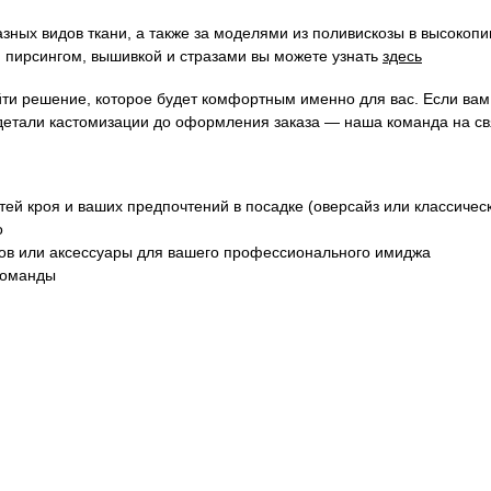
зных видов ткани, а также за моделями из поливискозы в высокопи
 пирсингом, вышивкой и стразами вы можете узнать
здесь
йти решение, которое будет комфортным именно для вас. Если ва
детали кастомизации до оформления заказа — наша команда на св
ей кроя и ваших предпочтений в посадке (оверсайз или классичес
о
ков или аксессуары для вашего профессионального имиджа
команды