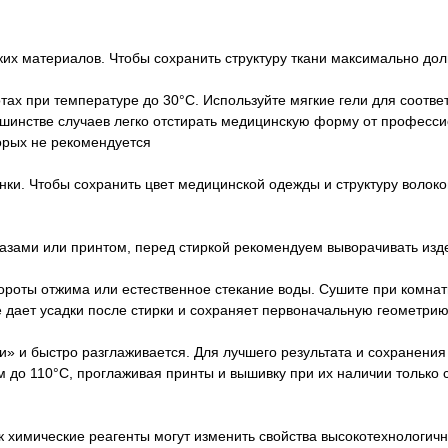
их материалов. Чтобы сохранить структуру ткани максимально до
ах при температуре до 30°C. Используйте мягкие гели для соотв
ьшинстве случаев легко отстирать медицинскую форму от професси
орых не рекомендуется
ки. Чтобы сохранить цвет медицинской одежды и структуру волокон
азами или принтом, перед стиркой рекомендуем выворачивать изд
ты отжима или естественное стекание воды. Сушите при комнатн
не дает усадки после стирки и сохраняет первоначальную геометрию
ти» и быстро разглаживается. Для лучшего результата и сохранен
 до 110°C, проглаживая принты и вышивку при их наличии только 
 химические реагенты могут изменить свойства высокотехнологичн