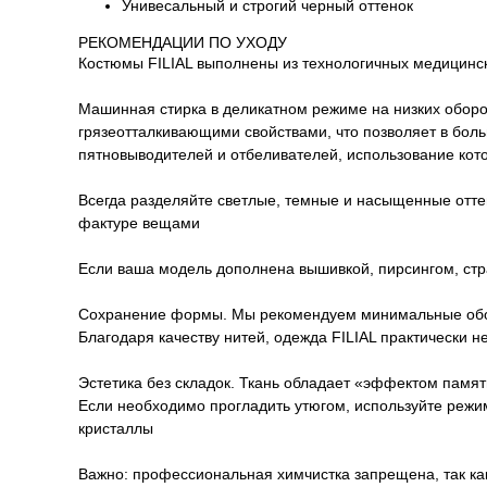
Унивесальный и строгий черный оттенок
РЕКОМЕНДАЦИИ ПО УХОДУ
Костюмы FILIAL выполнены из технологичных медицинск
Машинная стирка в деликатном режиме на низких оборот
грязеотталкивающими свойствами, что позволяет в бол
пятновыводителей и отбеливателей, использование кот
Всегда разделяйте светлые, темные и насыщенные оттен
фактуре вещами
Если ваша модель дополнена вышивкой, пирсингом, стр
Сохранение формы. Мы рекомендуем минимальные оборо
Благодаря качеству нитей, одежда FILIAL практически 
Эстетика без складок. Ткань обладает «эффектом памя
Если необходимо прогладить утюгом, используйте режим
кристаллы
Важно: профессиональная химчистка запрещена, так как