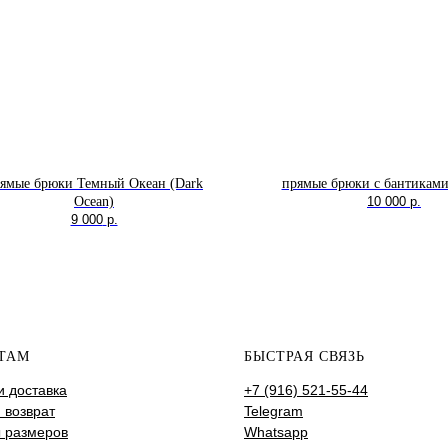
ямые брюки Темный Океан (Dark
прямые брюки с бантиками 
Ocean)
10 000
р.
9 000
р.
ТАМ
БЫСТРАЯ СВЯЗЬ
и доставка
+7 (916) 521-55-44
 возврат
Telegram
 размеров
Whatsapp