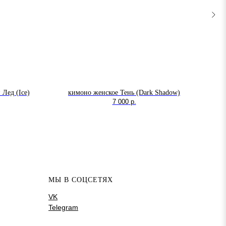
Лед (Ice)
кимоно женское Тень (Dark Shadow)
то
7 000
р.
МЫ В СОЦСЕТЯХ
VK
Telegram