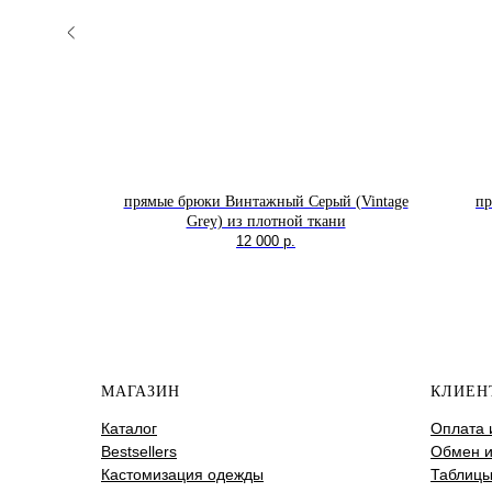
оливискозы
прямые брюки Винтажный Серый (Vintage
пр
Grey) из плотной ткани
12 000
р.
МАГАЗИН
КЛИЕН
Каталог
Оплата 
Bestsellers
Обмен и
Кастомизация одежды
Таблицы