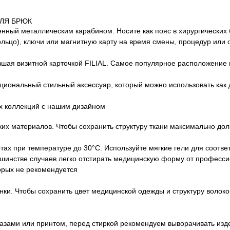
ЛЯ БРЮК
ый металлическим карабином. Носите как пояс в хирургических б
льцо), ключи или магнитную карту на время смены, процедур или
шая визитной карточкой FILIAL. Самое популярное расположение 
циональный стильный аксессуар, который можно использовать как
ых коллекций с нашим дизайном
их материалов. Чтобы сохранить структуру ткани максимально до
ах при температуре до 30°C. Используйте мягкие гели для соотв
ьшинстве случаев легко отстирать медицинскую форму от професси
орых не рекомендуется
ки. Чтобы сохранить цвет медицинской одежды и структуру волокон
азами или принтом, перед стиркой рекомендуем выворачивать изд