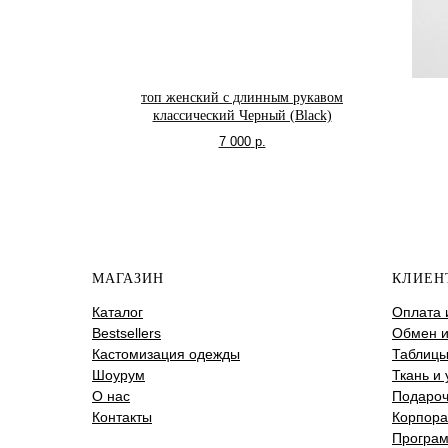
рукавом
топ женский с длинным рукавом
ад (Extra
классический Черный (Black)
7 000
р.
МАГАЗИН
КЛИЕН
Каталог
Оплата 
Bestsellers
Обмен и
Кастомизация одежды
Таблицы
Шоурум
Ткань и 
О нас
Подароч
Контакты
Корпора
Програм