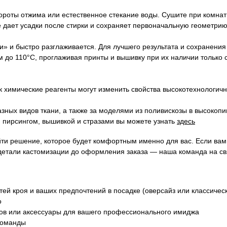
ты отжима или естественное стекание воды. Сушите при комнатн
не дает усадки после стирки и сохраняет первоначальную геометрию
ти» и быстро разглаживается. Для лучшего результата и сохранен
 до 110°C, проглаживая принты и вышивку при их наличии только 
 химические реагенты могут изменить свойства высокотехнологичн
зных видов ткани, а также за моделями из поливискозы в высокопи
 пирсингом, вышивкой и стразами вы можете узнать
здесь
йти решение, которое будет комфортным именно для вас. Если ва
детали кастомизации до оформления заказа — наша команда на св
ей кроя и ваших предпочтений в посадке (оверсайз или классичес
о
ков или аксессуары для вашего профессионального имиджа
команды