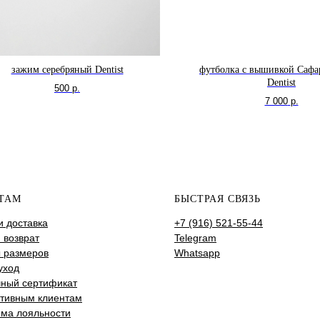
зажим серебряный Dentist
футболка с вышивкой Сафар
Dentist
500
р.
7 000
р.
ТАМ
БЫСТРАЯ СВЯЗЬ
и доставка
+7 (916) 521-55-44
 возврат
Telegram
 размеров
Whatsapp
уход
ный сертификат
тивным клиентам
ма лояльности