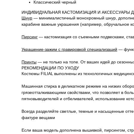
Классический черный
ИНДИВИДУАЛЬНАЯ КАСТОМИЗАЦИЯ И АКСЕССУАРЫ Д
Шнур
—
минималистичный монохромный шнур, дополненн
карабине важные украшения (например, обручальное ко
Пирсинг
— кастомизация со съемными подвесками, став
Украшение-зажим с гравировкой специализаций
—
функ
Принты
— не только на топе. От ваших идей до сезонн
РЕКОМЕНДАЦИИ ПО УХОДУ
Костюмы FILIAL выполнены из технологичных медицинск
Машинная стирка в деликатном режиме на низких оборот
грязеотталкивающими свойствами, что позволяет в бол
пятновыводителей и отбеливателей, использование кот
Всегда разделяйте светлые, темные и насыщенные оттен
фактуре вещами
Если ваша модель дополнена вышивкой, пирсингом, стр