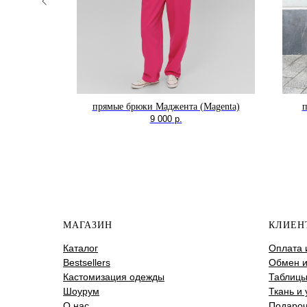
нжетой
прямые брюки Маджента (Magenta)
п
low)
9 000
р.
МАГАЗИН
КЛИЕН
Каталог
Оплата 
Bestsellers
Обмен и
Кастомизация одежды
Таблицы
Шоурум
Ткань и 
О нас
Подароч