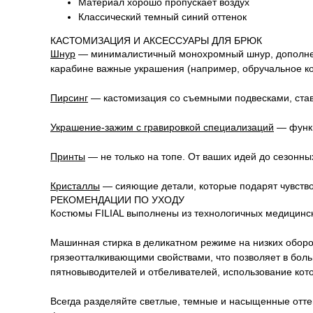
Материал хорошо пропускает воздух
Классический темный синий оттенок
КАСТОМИЗАЦИЯ И АКСЕССУАРЫ ДЛЯ БРЮК
Шнур
—
минималистичный монохромный шнур, дополненн
карабине важные украшения (например, обручальное ко
Пирсинг
— кастомизация со съемными подвесками, став
Украшение-зажим с гравировкой специализаций
—
функ
Принты
— не только на топе. От ваших идей до сезонн
Кристаллы
— сияющие детали, которые подарят чувство 
РЕКОМЕНДАЦИИ ПО УХОДУ
Костюмы FILIAL выполнены из технологичных медицинск
Машинная стирка в деликатном режиме на низких оборот
грязеотталкивающими свойствами, что позволяет в бол
пятновыводителей и отбеливателей, использование кот
Всегда разделяйте светлые, темные и насыщенные оттен