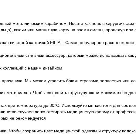
ый металлическим карабином. Носите как пояс в хирургических б
льцо), ключи или магнитную карту на время смены, процедур или
шая визитной карточкой FILIAL. Самое популярное расположение 
циональный стильный аксессуар, который можно использовать как
ых коллекций с нашим дизайном
праздника. Мы можем украсить брюки стразами полностью или доб
их материалов. Чтобы сохранить структуру ткани максимально до
ах при температуре до 30°C. Используйте мягкие гели для соотв
ьшинстве случаев легко отстирать медицинскую форму от професси
орых не рекомендуется
ки. Чтобы сохранить цвет медицинской одежды и структуру волокон