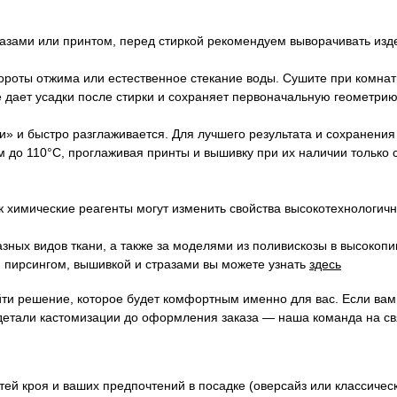
азами или принтом, перед стиркой рекомендуем выворачивать изд
ты отжима или естественное стекание воды. Сушите при комнатн
не дает усадки после стирки и сохраняет первоначальную геометрию
ти» и быстро разглаживается. Для лучшего результата и сохранен
 до 110°C, проглаживая принты и вышивку при их наличии только 
 химические реагенты могут изменить свойства высокотехнологичн
зных видов ткани, а также за моделями из поливискозы в высокопи
 пирсингом, вышивкой и стразами вы можете узнать
здесь
йти решение, которое будет комфортным именно для вас. Если ва
детали кастомизации до оформления заказа — наша команда на св
ей кроя и ваших предпочтений в посадке (оверсайз или классичес