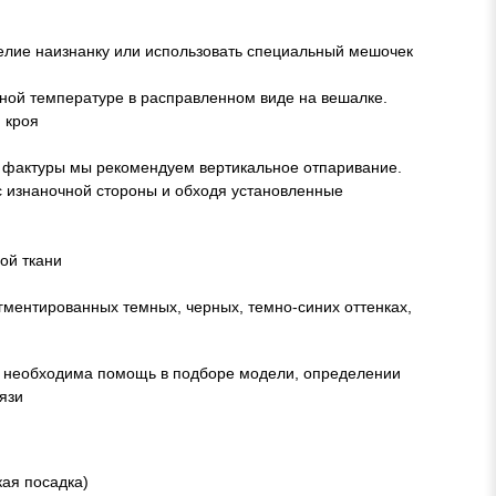
елие наизнанку или использовать специальный мешочек
ой температуре в расправленном виде на вешалке.
 кроя
ия фактуры мы рекомендуем вертикальное отпаривание.
с изнаночной стороны и обходя установленные
ой ткани
гментированных темных, черных, темно-синих оттенках,
м необходима помощь в подборе модели, определении
язи
кая посадка)