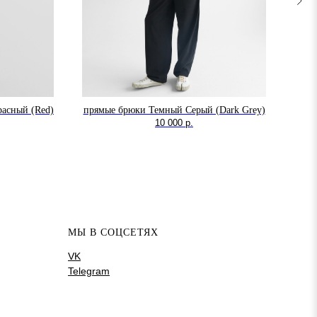
расный (Red)
прямые брюки Темный Серый (Dark Grey)
10 000
р.
кл
МЫ В СОЦСЕТЯХ
VK
Telegram