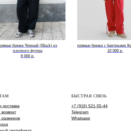
рямые брюки Черный (Black) из
прямые брюки с бантиками К
плотного футера
10 000
р.
8 000
р.
ТАМ
БЫСТРАЯ СВЯЗЬ
и доставка
+7 (916) 521-55-44
 возврат
Telegram
 размеров
Whatsapp
уход
ный сертификат