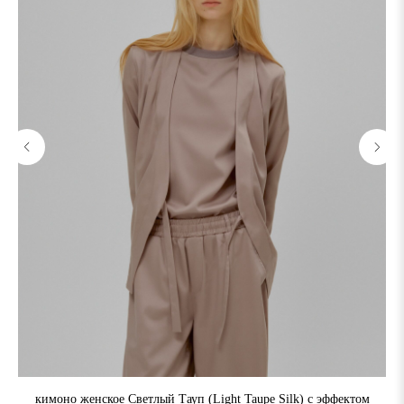
кимоно женское Светлый Тауп (Light Taupe Silk) с эффектом