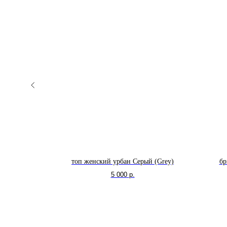
 (Midnight)
топ женский урбан Серый (Grey)
бр
5 000
р.