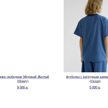
юки свободные Медовый Желтый
футболка с нагрудным карм
(Honey)
(Ocean)
9 000
р.
5 000
р.