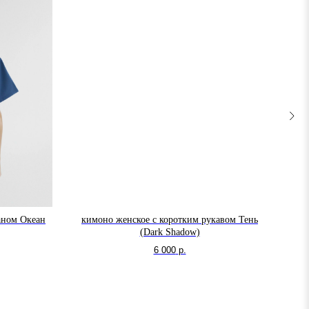
аном Океан
кимоно женское с коротким рукавом Тень
(Dark Shadow)
Вин
6 000
р.