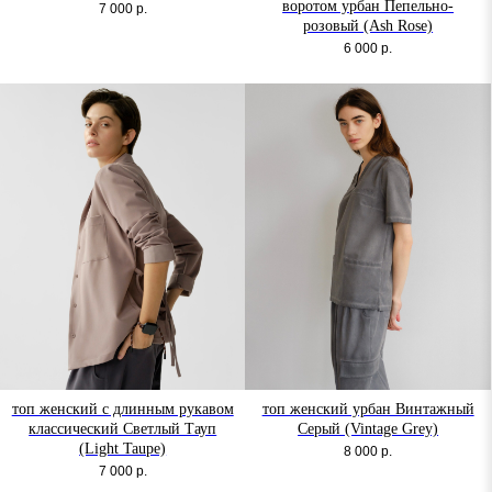
воротом урбан Пепельно-
7 000
р.
розовый (Ash Rose)
6 000
р.
топ женский с длинным рукавом
топ женский урбан Винтажный
классический Светлый Тауп
Серый (Vintage Grey)
(Light Taupe)
8 000
р.
7 000
р.