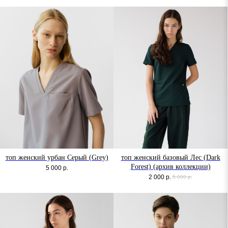
топ женский урбан Серый (Grey)
топ женский базовый Лес (Dark
Forest) (архив коллекции)
5 000
р.
2 000
р.
5 000
р.