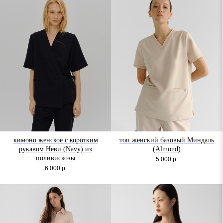
кимоно женское с коротким
топ женский базовый Миндаль
рукавом Неви (Navy) из
(Almond)
поливискозы
5 000
р.
6 000
р.