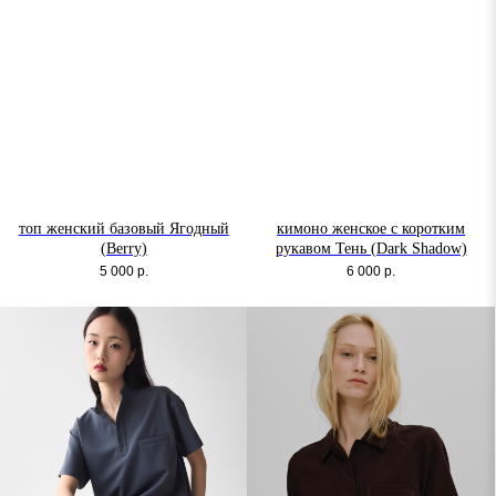
топ женский базовый Ягодный
кимоно женское с коротким
(Berry)
рукавом Тень (Dark Shadow)
5 000
р.
6 000
р.