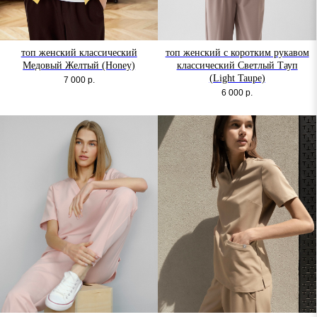
топ женский классический
топ женский с коротким рукавом
Медовый Желтый (Honey)
классический Светлый Тауп
(Light Taupe)
7 000
р.
6 000
р.