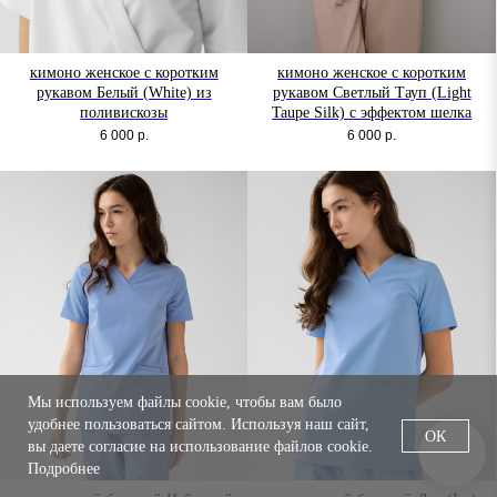
кимоно женское с коротким
кимоно женское с коротким
рукавом Белый (White) из
рукавом Светлый Тауп (Light
поливискозы
Taupe Silk) с эффектом шелка
6 000
р.
6 000
р.
Мы используем файлы cookie, чтобы вам было
удобнее пользоваться сайтом. Используя наш сайт,
ОК
вы даете согласие на использование файлов cookie.
Подробнее