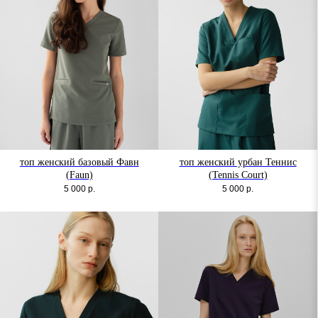
топ женский базовый Фавн
топ женский урбан Теннис
(Faun)
(Tennis Court)
5 000
р.
5 000
р.