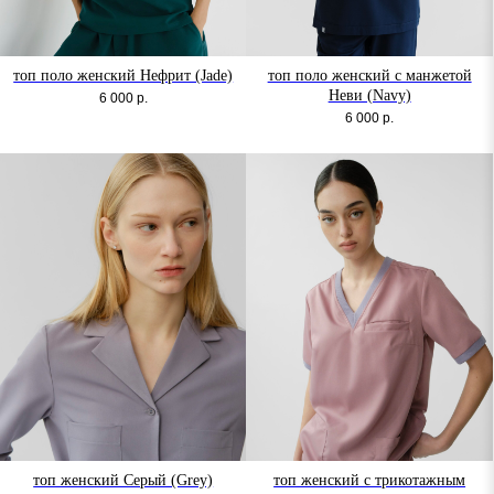
топ поло женский Нефрит (Jade)
топ поло женский с манжетой
Неви (Navy)
6 000
р.
6 000
р.
топ женский Серый (Grey)
топ женский с трикотажным