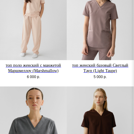
топ поло женский с манжетой
топ женский базовый Светлый
Маршмеллоу (Marshmallow)
Тауп (Light Taupe)
6 000
р.
5 000
р.