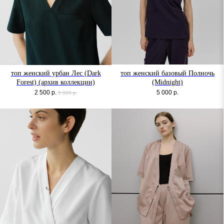
топ женский урбан Лес (Dark
топ женский базовый Полночь
Forest) (архив коллекции)
(Midnight)
2 500
р.
5 000
р.
5 000
р.