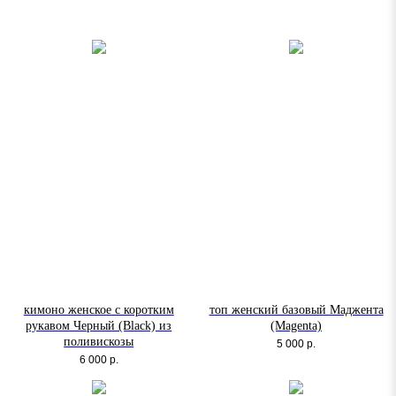
кимоно женское с коротким
топ женский базовый Маджента
рукавом Черный (Black) из
(Magenta)
поливискозы
5 000
р.
6 000
р.