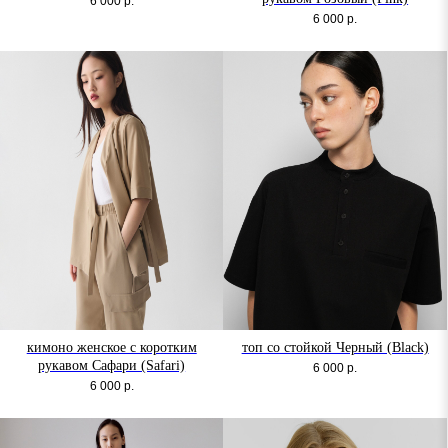
6 000
р.
6 000
р.
кимоно женское с коротким
топ со стойкой Черный (Black)
рукавом Сафари (Safari)
6 000
р.
6 000
р.