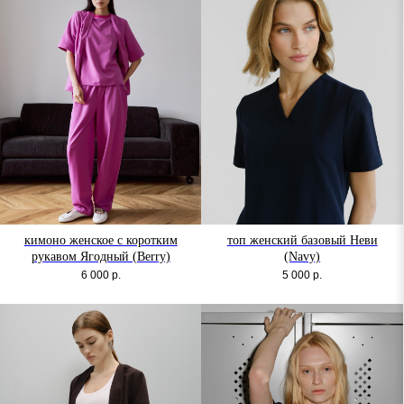
кимоно женское с коротким
топ женский базовый Неви
рукавом Ягодный (Berry)
(Navy)
6 000
р.
5 000
р.