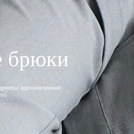
е брюки
ормеры, вдохновленные
an)