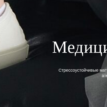
Медици
Стрессоустойчивые ма
ат