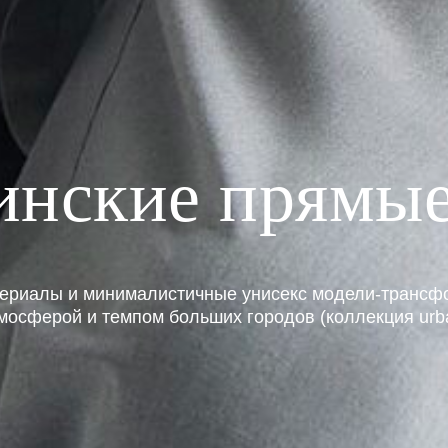
нские прямы
териалы и минималистичные унисекс модели-трансф
мосферой и темпом больших городов (коллекция urb