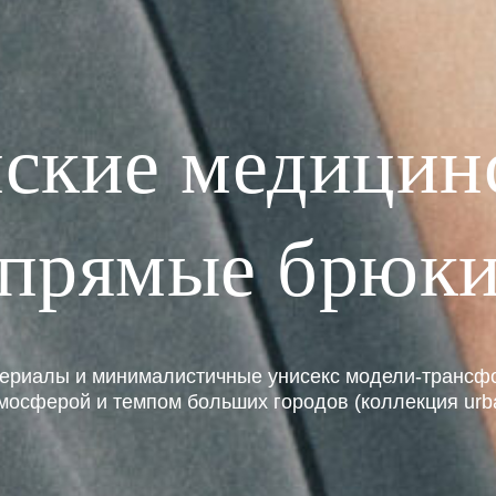
ские медицин
прямые брюк
териалы и минималистичные унисекс модели-трансф
мосферой и темпом больших городов (коллекция urb