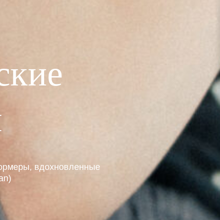
ские
и
ормеры, вдохновленные
an)