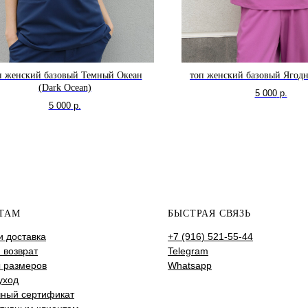
п женский базовый Темный Океан
топ женский базовый Ягодн
(Dark Ocean)
5 000
р.
5 000
р.
ТАМ
БЫСТРАЯ СВЯЗЬ
и доставка
+7 (916) 521-55-44
 возврат
Telegram
 размеров
Whatsapp
уход
ный сертификат