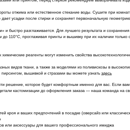
ты отжима или естественное стекание воды. Сушите при комнатн
не дает усадки после стирки и сохраняет первоначальную геометрию
ти» и быстро разглаживается. Для лучшего результата и сохранен
 до 110°C, проглаживая принты и вышивку при их наличии только 
 химические реагенты могут изменить свойства высокотехнологичн
зных видов ткани, а также за моделями из поливискозы в высокопи
 пирсингом, вышивкой и стразами вы можете узнать
здесь
йти решение, которое будет комфортным именно для вас. Если ва
детали кастомизации до оформления заказа — наша команда на св
ей кроя и ваших предпочтений в посадке (оверсайз или классичес
о
ков или аксессуары для вашего профессионального имиджа