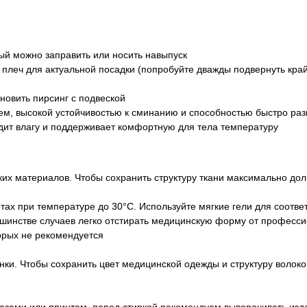
ый можно заправить или носить навыпуск
леч для актуальной посадки (попробуйте дважды подвернуть край 
новить пирсинг с подвеской
чем, высокой устойчивостью к сминанию и способностью быстро раз
дит влагу и поддерживает комфортную для тела температуру
их материалов. Чтобы сохранить структуру ткани максимально до
ах при температуре до 30°C. Используйте мягкие гели для соотв
ьшинстве случаев легко отстирать медицинскую форму от професси
орых не рекомендуется
ки. Чтобы сохранить цвет медицинской одежды и структуру волокон
азами или принтом, перед стиркой рекомендуем выворачивать изд