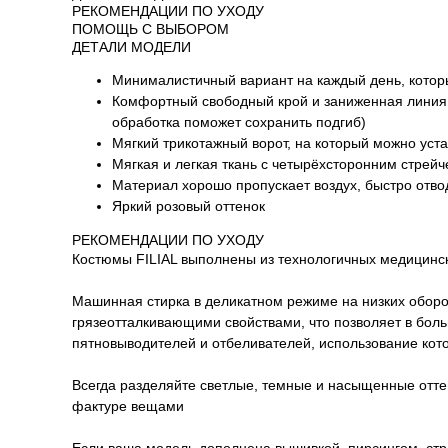
РЕКОМЕНДАЦИИ ПО УХОДУ
ПОМОЩЬ С ВЫБОРОМ
ДЕТАЛИ МОДЕЛИ
Минималистичный вариант на каждый день, котор
Комфортный свободный крой и заниженная линия п
обработка поможет сохранить подгиб)
Мягкий трикотажный ворот, на который можно уста
Мягкая и легкая ткань с четырёхсторонним стрей
Материал хорошо пропускает воздух, быстро отво
Яркий розовый оттенок
РЕКОМЕНДАЦИИ ПО УХОДУ
Костюмы FILIAL выполнены из технологичных медицинск
Машинная стирка в деликатном режиме на низких оборот
грязеотталкивающими свойствами, что позволяет в бол
пятновыводителей и отбеливателей, использование кот
Всегда разделяйте светлые, темные и насыщенные оттен
фактуре вещами
Если ваша модель дополнена вышивкой, пирсингом, стр