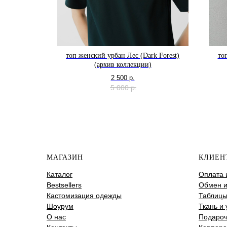
тной ткани
топ женский урбан Лес (Dark Forest)
то
(архив коллекции)
2 500
р.
5 000
р.
МАГАЗИН
КЛИЕН
Каталог
Оплата 
Bestsellers
Обмен и
Кастомизация одежды
Таблицы
Шоурум
Ткань и 
О нас
Подароч