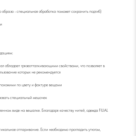
о образа - специальная обработка поможет сохранить подгиб)
ки
ндациям:
ал обладает грязеотталкивающими свойствами, что позволяет в
льзование которых не рекомендуется
с похожими по цвету и фактуре вещами
зовать специальный мешочек
ном виде на вешалке. Благодаря качеству нитей, одежда FILIAL
ртикальное отпаривание. Если необходимо прогладить утюгом,