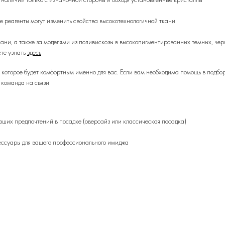
 реагенты могут изменить свойства высокотехнологичной ткани
кани, а также за моделями из поливискозы в высокопигментированных темных, че
те узнать
здесь
 которое будет комфортным именно для вас. Если вам необходима помощь в подб
 команда на связи
аших предпочтений в посадке (оверсайз или классическая посадка)
ессуары для вашего профессионального имиджа