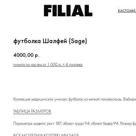
КАСТОМИ
футболка Шалфей (Sage)
4000,00
р.
оплата по частям от 1 000 р. × 4 платежа
КУПИТЬ
Коллекция медицинских унисекс футболок из мягкой поливискозы. Выбирай
ТАБЛИЦА РАЗМЕРОВ
Параметры модели: рост 187, обхват груди 94, обхват бедер 94. Размер 
ВСЕ МОДЕЛИ В КОЛЛЕКЦИИ SAGE