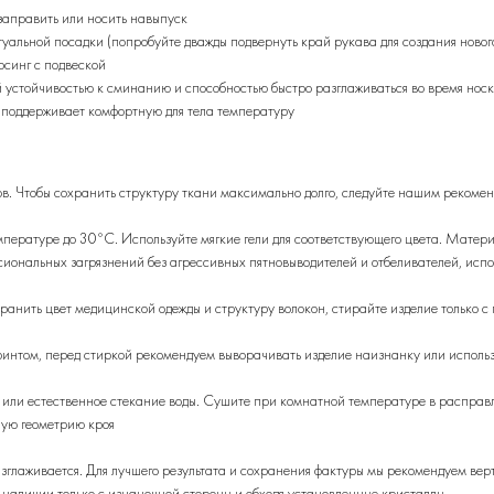
аправить или носить навыпуск
уальной посадки (попробуйте дважды подвернуть край рукава для создания новог
рсинг с подвеской
й устойчивостью к сминанию и способностью быстро разглаживаться во время нос
и поддерживает комфортную для тела температуру
в. Чтобы сохранить структуру ткани максимально долго, следуйте нашим рекоме
ературе до 30°C. Используйте мягкие гели для соответствующего цвета. Матери
сиональных загрязнений без агрессивных пятновыводителей и отбеливателей, испо
хранить цвет медицинской одежды и структуру волокон, стирайте изделие только 
ринтом, перед стиркой рекомендуем выворачивать изделие наизнанку или исполь
и естественное стекание воды. Сушите при комнатной температуре в расправлен
ную геометрию кроя
разглаживается. Для лучшего результата и сохранения фактуры мы рекомендуем ве
 наличии только с изнаночной стороны и обходя установленные кристаллы