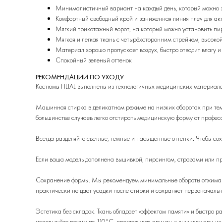
Минималистичный вариант на каждый день, который можно з
Комфортный свободный крой и заниженная линия плеч для акт
Мягкий трикотажный ворот, на который можно установить пи
Мягкая и легкая ткань с четырёхсторонним стрейчем, высоко
Материал хорошо пропускает воздух, быстро отводит влагу 
Спокойный зеленый оттенок
РЕКОМЕНДАЦИИ ПО УХОДУ
Костюмы FILIAL выполнены из технологичных медицинских материало
Машинная стирка в деликатном режиме на низких оборотах при темп
большинстве случаев легко отстирать медицинскую форму от профес
Всегда разделяйте светлые, темные и насыщенные оттенки. Чтобы со
Если ваша модель дополнена вышивкой, пирсингом, стразами или п
Сохранение формы. Мы рекомендуем минимальные обороты отжима ил
практически не дает усадки после стирки и сохраняет первоначаль
Эстетика без складок. Ткань обладает «эффектом памяти» и быстро 
используйте режим до 110°C, проглаживая принты и вышивку при их