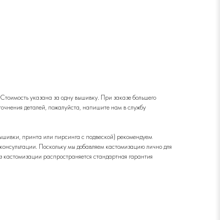
 Стоимость указана за одну вышивку. При заказе большего
точнения деталей, пожалуйста, напишите нам в службу
шивки, принта или пирсинга с подвеской) рекомендуем
 консультации. Поскольку мы добавляем кастомизацию лично для
без кастомизации распространяется стандартная гарантия