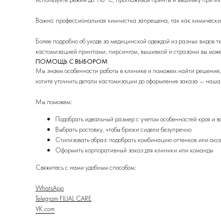
Важно: профессиональная химчистка запрещена, так как химические
Более подробно об уходе за медицинской одеждой из разных видов т
кастомизацией принтами, пирсингом, вышивкой и стразами вы може
ПОМОЩЬ С ВЫБОРОМ
Мы знаем особенности работы в клинике и поможем найти решение,
хотите уточнить детали кастомизации до оформления заказа — наша
Мы поможем:
Подобрать идеальный размер с учетом особенностей кроя и в
Выбрать ростовку, чтобы брюки сидели безупречно
Стилизовать образ: подобрать комбинацию оттенков или акс
Оформить корпоративный заказ для клиники или команды
Свяжитесь с нами удобным способом:
WhatsApp
Telegram
FILIAL CARE
VK.com