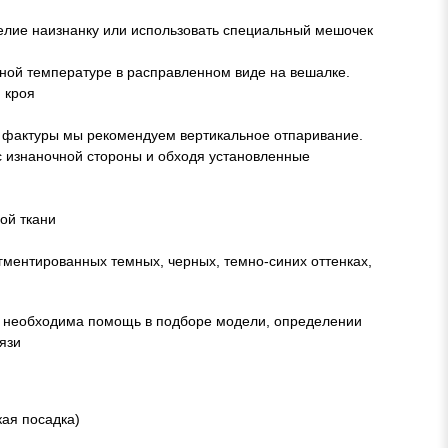
елие наизнанку или использовать специальный мешочек
ой температуре в расправленном виде на вешалке.
 кроя
ия фактуры мы рекомендуем вертикальное отпаривание.
с изнаночной стороны и обходя установленные
ой ткани
гментированных темных, черных, темно-синих оттенках,
м необходима помощь в подборе модели, определении
язи
кая посадка)