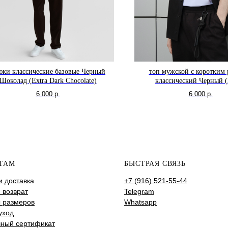
юки классические базовые Черный
топ мужской с коротким
Шоколад (Extra Dark Chocolate)
классический Черный (
6 000
р.
6 000
р.
ТАМ
БЫСТРАЯ СВЯЗЬ
и доставка
+7 (916) 521-55-44
 возврат
Telegram
 размеров
Whatsapp
уход
ный сертификат