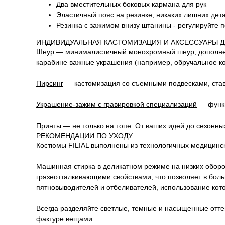
Два вместительных боковых кармана для рук
Эластичный пояс на резинке, никаких лишних дет
Резинка с зажимом внизу штанины - регулируйте 
ИНДИВИДУАЛЬНАЯ КАСТОМИЗАЦИЯ И АКСЕССУАРЫ Д
Шнур
—
минималистичный монохромный шнур, дополненн
карабине важные украшения (например, обручальное ко
Пирсинг
— кастомизация со съемными подвесками, став
Украшение-зажим с гравировкой специализаций
—
функ
Принты
— не только на топе. От ваших идей до сезонн
РЕКОМЕНДАЦИИ ПО УХОДУ
Костюмы FILIAL выполнены из технологичных медицинск
Машинная стирка в деликатном режиме на низких оборот
грязеотталкивающими свойствами, что позволяет в бол
пятновыводителей и отбеливателей, использование кот
Всегда разделяйте светлые, темные и насыщенные оттен
фактуре вещами