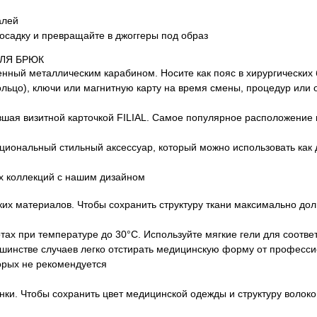
алей
посадку и превращайте в джоггеры под образ
ЛЯ БРЮК
ый металлическим карабином. Носите как пояс в хирургических б
льцо), ключи или магнитную карту на время смены, процедур или
шая визитной карточкой FILIAL. Самое популярное расположение 
циональный стильный аксессуар, который можно использовать как
ых коллекций с нашим дизайном
их материалов. Чтобы сохранить структуру ткани максимально до
ах при температуре до 30°C. Используйте мягкие гели для соотв
ьшинстве случаев легко отстирать медицинскую форму от професси
орых не рекомендуется
ки. Чтобы сохранить цвет медицинской одежды и структуру волокон