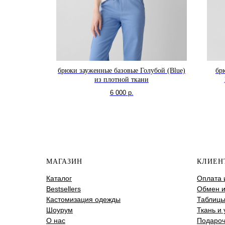
avy) из
брюки зауженные базовые Голубой (Blue)
бр
из плотной ткани
6 000
р.
МАГАЗИН
КЛИЕН
Каталог
Оплата 
Bestsellers
Обмен и
Кастомизация одежды
Таблицы
Шоурум
Ткань и 
О нас
Подароч