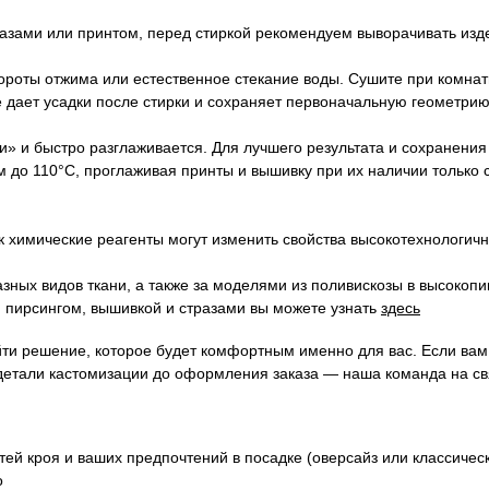
азами или принтом, перед стиркой рекомендуем выворачивать изд
ты отжима или естественное стекание воды. Сушите при комнатн
не дает усадки после стирки и сохраняет первоначальную геометрию
ти» и быстро разглаживается. Для лучшего результата и сохранен
 до 110°C, проглаживая принты и вышивку при их наличии только 
 химические реагенты могут изменить свойства высокотехнологичн
зных видов ткани, а также за моделями из поливискозы в высокопи
 пирсингом, вышивкой и стразами вы можете узнать
здесь
йти решение, которое будет комфортным именно для вас. Если ва
детали кастомизации до оформления заказа — наша команда на св
ей кроя и ваших предпочтений в посадке (оверсайз или классичес
о