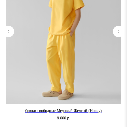
брюки свободные Медовый Желтый (Honey)
т
9 000
р.